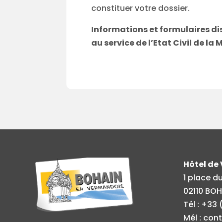
constituer votre dossier.
Informations et formulaires disp
au service de l’Etat Civil de la M
Hôtel de 
1 place d
02110 BO
Tél : +33
Mél :
cont