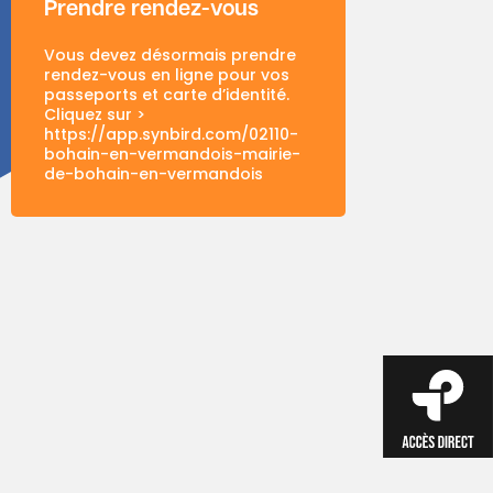
Prendre rendez-vous
Vous devez désormais prendre
rendez-vous en ligne pour vos
passeports et carte d’identité.
Cliquez sur >
https://app.synbird.com/02110-
bohain-en-vermandois-mairie-
de-bohain-en-vermandois