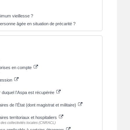
nimum vieillesse ?
ersonne âgée en situation de précarité ?
e
 prises en compte
e
cession
e
r duquel l'Aspa est récupérée
e
ires de l'État (dont magistrat et militaire)
ires territoriaux et hospitaliers
s des collectivités locales (CNRACL)
nce applicable à certains étrangers