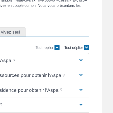
ermandois.fr/etat-civil/?xml=R38846">Carsat</a>, MSA
 vivez en couple ou non. Nous vous présentons les
 vivez seul
Tout replier
Tout déplier
l'Aspa ?
essources pour obtenir l'Aspa ?
ésidence pour obtenir l'Aspa ?
?